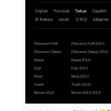
var, bu elinizde 1 zarın ve arkadaşınızın elinde 6 
XMR-Stak (Monero)
%600, %800 ve hatta %1500 şans bile gördük. Bu o
Her bir zarı 6 gelmesi için atarsınız.
bir şey yok.
Örneğin "use_tls": gerçek parametresini kullanın
English
Русский
Türkçe
Español
Görünüşe göre, arkadaşınızın altı atma şansı sizin
{
Şansın ne olduğunu detaylı olarak açıklayan
Maden
kat daha fazla) ancak bu kazanamayacağınız anlam
"pool_list": [
Al Arabiya
srpski
日本語
bãlgarski
Nedir?
(Metnin Dili İngilizce) adlı bu makaleyi oku
ödülün 70 $ olduğunu varsayalım. Arkadaşınızla birl
{
bulabilir ve kazançları adil bir şekilde bölebilirsiniz 
"pool_address": "xmr.2miners.com:12222",
5 (biraz) saat boyunca madencilik. Hiç ödül alınma
arkadaşınız 60 dolar alır.
"wallet_address": "YOUR_ADDRESS",
"rig_id": "RIG_ID",
Ya da bloğu kendi başınıza arayabilir ve sonra bulu
"pool_password": "x",
tüm 70 $ alırsınız. Her şeyin iyi gittiği bir durumda,
Ethereum PoW
Ethereum PoW SOLO
"use_nicehash": false,
yapmanızdan yedi kat daha fazla zaman alır.
"use_tls": true,
Ethereum Classic
Ethereum Classic SOLO
Yazının tamamını okuyun
Solo Mining Pools – Ho
"tls_fingerprint": "",
Luck
(Metnin Dili İngilizce)
"pool_weight": 1
Kaspa
Kaspa SOLO
}
Telegram gözlemleme botu da mevcut:
Pool2Min
],
Ergo
Ergo SOLO
"currency": "monero"
}
Nexa
Nexa SOLO
2Miners üzerinde çalışan teçhizatları gözlemleyeb
üçüncü taraf uygulamaları var:
SSL bağlantısının ne olduğunu ve nasıl ayarlanaca
Zcash
Zcash SOLO
ayarları kullanın.
CoinDash
Bitcoin GOLD
Bitcoin GOLD SOLO
Ethereum Mining Monitor
Foreman.mn
Minerstat