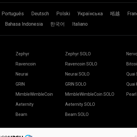
zarın olmasına eşdeğerdir.
madencilik yapmaya ba
labilir ve yapabileceğimiz
Português
Deutsch
Polski
Українська
㗂越
Fran
kinden çok daha fazla (altı
cilik ve Madencilik Şansı
ına gelmiyor. Bir blok için
Bahasa Indonesia
한국어
Italiano
manızı şiddetle öneriyoruz.
eşebilir, bloğu birlikte
- siz 10 dolar alırsınız,
dı.
Cüzdan adresinizi Ad
alanına adını yazın. 
Uygun madencilik yazı
nan blok için kendiniz için
2Miners madencilik h
başlatılır
" sayfasında 
 işlem arkadaşınızla işbirliği
Zephyr
Zephyr SOLO
Nerv
size en yakın sunucu
Çalışanlar sekmesine 
konumdur.
Madencilik teçhizatla
Ravencoin
Ravencoin SOLO
Bitco
w to Catch Your
Neurai
Neurai SOLO
Quai
ersBot
GRIN
GRIN SOLO
Quai
MimbleWimbleCoin
MimbleWimbleCoin SOLO
Pearl
ilecek iOS ve Android için
ğını bilmiyorsanız standart
Aeternity
Aeternity SOLO
Açılır listeden Cüzdan
Beam
Beam SOLO