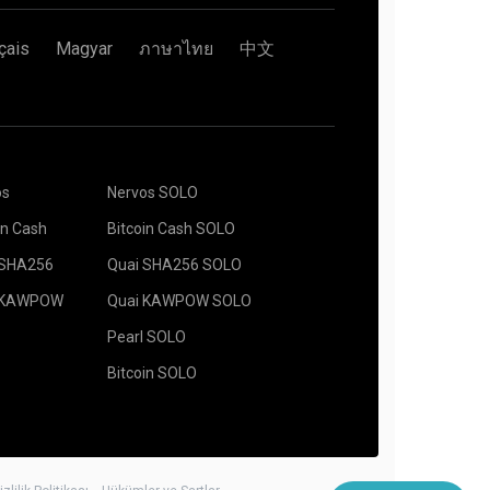
şlayabilirsiniz.
çais
Magyar
ภาษาไทย
中文
dress alanına yapıştırın ve aşağıdaki Name
Create düğmesine basın.
lımını seçin. Önerilen madencilik yazılımı "
Nasıl
avuzunu seçin. Açılır pencere görüntülendiğinde
bulunabilir. Kaydet butonuna basın.
os
Nervos SOLO
 konumunu seçin. EU, Avrupa için varsayılan
gidin.
rınızı seçin ve Madencilik butonuna basın.
in Cash
Bitcoin Cash SOLO
 SHA256
Quai SHA256 SOLO
 KAWPOW
Quai KAWPOW SOLO
Pearl SOLO
Bitcoin SOLO
ınızı, Coin'inizi ve Madencinizi seçin.