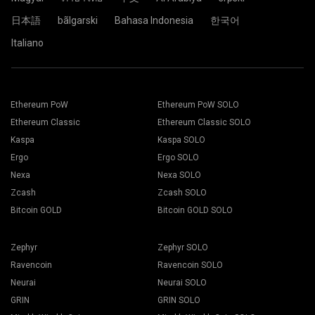
wydobywczej, a proces wydobycia rozpoczyna się
automatycznie.
日本語
bãlgarski
Bahasa Indonesia
한국어
Wszystko jest gotowe. Twoje urządzenie górnicze
wydobywa w kopalni 2Miners.
Italiano
Wybierz odpowiednie oprogramowanie górnicze. Zalecane
oprogramowanie górnicze znajdziesz na stronie "
Jak
Wklej adres swojego portfela w pole Address i wpisz jego
zacząć
". Kliknij na przycisk Zapisz.
nazwę w polu Name poniżej. Naciśnij przycisk Create.
Ethereum PoW
Ethereum PoW SOLO
Przejść do zakładki Pracownicy.
Wybierz kopalnię górniczą 2Miners. Gdy pojawi się
Wybierz swoje platformy wydobywcze i wciśnij przycisk
Ethereum Classic
Ethereum Classic SOLO
wyskakujące okienko, wybierz najbliższą lokalizację
Kopanie.
serwera. Domyślną lokalizacją dla Europy jest EU.
Kaspa
Kaspa SOLO
Ergo
Ergo SOLO
Nexa
Nexa SOLO
Zcash
Zcash SOLO
Bitcoin GOLD
Bitcoin GOLD SOLO
Wybierz swój portfel, monety i górnika z rozwijanej listy.
Zephyr
Zephyr SOLO
Ravencoin
Ravencoin SOLO
Neurai
Neurai SOLO
Naciśnij przycisk Zastosuj do wszystkich, aby rozpocząć
GRIN
GRIN SOLO
wydobycie.