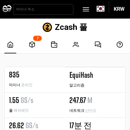
KRW
Zcash 풀
7
835
EquiHash
마이너
온라인
알고리즘
1.55
GS/s
247.67
M
풀
해쉬레잇
네트워크
난이도
26.62
GS/s
17분 전