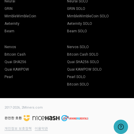
Neurai
Neurai SOLO
GRIN
GRIN SOLO
MimbleWimbleCoin
MimbleWimbleCoin SOLO
Aeternity
Aeternity SOLO
Beam
Beam SOLO
Nervos
Nervos SOLO
Bitcoin Cash
Bitcoin Cash SOLO
Quai SHA256
Quai SHA256 SOLO
Quai KAWPOW
Quai KAWPOW SOLO
Pearl
Pearl SOLO
Bitcoin SOLO
2017-2026,
2Miners.com
완전한 호환
개인정보 보호정책
이용약관