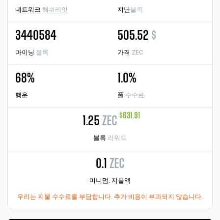
네트워크
해쉬레잇
지난
블록
3440584
505.52
$
마이닝
블록
가격
ZEC
68%
1.0%
행운
풀
수수료
$631.91
1.25
ZEC
블록
리워드
0.1
ZEC
미니멈. 지불액
우리는 지불 수수료를 부담합니다. 추가 비용이 부과되지 않습니다.