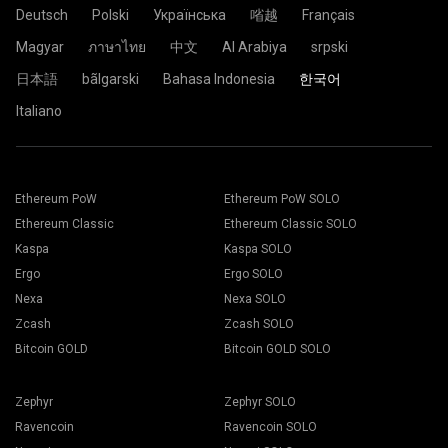
Deutsch
Polski
Українська
㗂越
Français
Magyar
ภาษาไทย
中文
Al Arabiya
srpski
日本語
bãlgarski
Bahasa Indonesia
한국어
Italiano
Ethereum PoW
Ethereum PoW SOLO
Ethereum Classic
Ethereum Classic SOLO
Kaspa
Kaspa SOLO
Ergo
Ergo SOLO
Nexa
Nexa SOLO
Zcash
Zcash SOLO
Bitcoin GOLD
Bitcoin GOLD SOLO
Zephyr
Zephyr SOLO
Ravencoin
Ravencoin SOLO