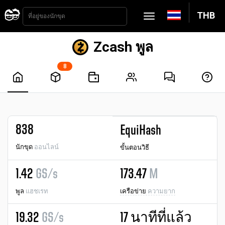
THB
Zcash พูล
8
838
EquiHash
นักขุด
ออนไลน์
ขั้นตอนวิธี
1.42
GS/s
173.47
M
พูล
แฮชเรท
เครือข่าย
ความยาก
19.32
GS/s
17 นาทีที่แล้ว