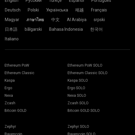
English
Русский
Türkçe
Español
Português
Deutsch
Polski
Українська
㗂越
Français
Magyar
ภาษาไทย
中文
Al Arabiya
srpski
日本語
bãlgarski
Bahasa Indonesia
한국어
Italiano
Ethereum PoW
Ethereum PoW SOLO
Ethereum Classic
Ethereum Classic SOLO
Kaspa
Kaspa SOLO
Ergo
Ergo SOLO
Nexa
Nexa SOLO
Zcash
Zcash SOLO
Bitcoin GOLD
Bitcoin GOLD SOLO
Zephyr
Zephyr SOLO
Ravencoin
Ravencoin SOLO