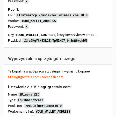
Password:
x
Pool 3:
URL:
stratum+tcp://asia-zec.2miners.com:1010
Worker:
YOUR_WALLET_ADDRESS
Password:
x
Użyj
YOUR_WALLET_ADDRESS
, który stworzyłeś w kroku 1.
Przykład:
t1fu6KgYtHEXk2ZhTpM1XD7jbnSmW6wokDM
Wypożyczalnia sprzętu górniczego
Ta kopalnia współpracuje z usługami wynajmu koparek
Miningrigrentals.com
i
Nicehash.com
.
Ustawienia dla Miningrigrentals.com:
Name:
2Miners ZEC
Type:
Equihash/zcash
Pool Host:
zec.2miners.com:1010
Workername (-u):
YOUR_WALLET_ADDRESS