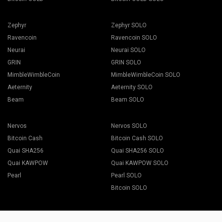
Zephyr
Zephyr SOLO
Ravencoin
Ravencoin SOLO
Neurai
Neurai SOLO
GRIN
GRIN SOLO
MimbleWimbleCoin
MimbleWimbleCoin SOLO
Aeternity
Aeternity SOLO
Beam
Beam SOLO
Nervos
Nervos SOLO
Bitcoin Cash
Bitcoin Cash SOLO
Quai SHA256
Quai SHA256 SOLO
Quai KAWPOW
Quai KAWPOW SOLO
Pearl
Pearl SOLO
Bitcoin SOLO