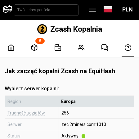
PLN
Zcash Kopalnia
5
Jak zacząć kopalni Zcash na EquiHash
Wybierz serwer kopalni:
Region
Europa
Trudność udziałów
256
Serwer
zec.2miners.com:1010
Status
Aktywny