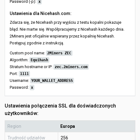
Password (-p):
x
Ustawienia dla Nicehash.com:
Zdarza się, że Nicehash przy wyjściu z testu kopalni pokazuje
błąd. Nie martw się. Współpracujemy z Nicehash każdego dnia.
2Miners jest oficjalnie wspierany przez kopalnię Nicehash.
Postępuj zgodnie z instrukcją.
Custom pool name:
2Miners ZEC
Algorithm:
Equihash
Stratum hostname or IP:
zec.2miners.com
Port:
1111
Username:
YOUR_WALLET_ADDRESS
Password:
x
Ustawienia połączenia SSL dla doświadczonych
użytkowników:
Region
Europa
Trudność udziałów
256