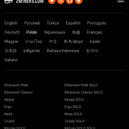
2MINERS.COM
English
Русский
Türkçe
Español
Português
Deutsch
Polski
Українська
㗂越
Français
Magyar
ภาษาไทย
中文
Al Arabiya
srpski
日本語
bãlgarski
Bahasa Indonesia
한국어
Italiano
Ethereum PoW
Ethereum PoW SOLO
Ethereum Classic
Ethereum Classic SOLO
Kaspa
Kaspa SOLO
Ergo
Ergo SOLO
Nexa
Nexa SOLO
Zcash
Zcash SOLO
Bitcoin GOLD
Bitcoin GOLD SOLO