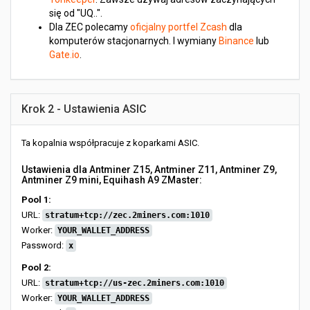
się od "UQ..".
Dla ZEC polecamy
oficjalny portfel Zcash
dla
komputerów stacjonarnych. I wymiany
Binance
lub
Gate.io
.
Krok 2 - Ustawienia ASIC
Ta kopalnia współpracuje z koparkami ASIC.
Ustawienia dla Antminer Z15, Antminer Z11, Antminer Z9,
Antminer Z9 mini, Equihash A9 ZMaster:
Pool 1:
URL:
stratum+tcp://zec.2miners.com:1010
Worker:
YOUR_WALLET_ADDRESS
Password:
x
Pool 2:
URL:
stratum+tcp://us-zec.2miners.com:1010
Worker:
YOUR_WALLET_ADDRESS