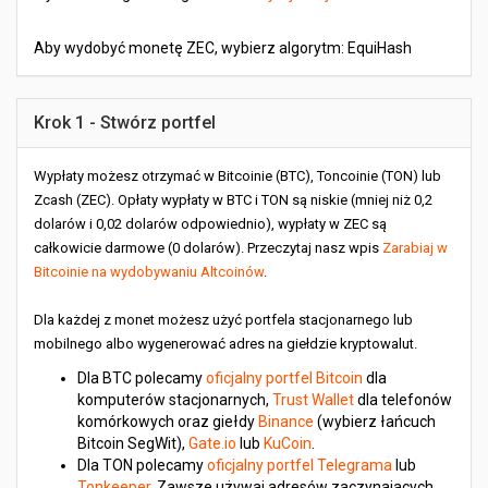
Aby wydobyć monetę ZEC, wybierz algorytm: EquiHash
Krok 1 - Stwórz portfel
Wypłaty możesz otrzymać w Bitcoinie (BTC), Toncoinie (TON) lub
Zcash (ZEC). Opłaty wypłaty w BTC i TON są niskie (mniej niż 0,2
dolarów i 0,02 dolarów odpowiednio), wypłaty w ZEC są
całkowicie darmowe (0 dolarów). Przeczytaj nasz wpis
Zarabiaj w
Bitcoinie na wydobywaniu Altcoinów
.
Dla każdej z monet możesz użyć portfela stacjonarnego lub
mobilnego albo wygenerować adres na giełdzie kryptowalut.
Dla BTC polecamy
oficjalny portfel Bitcoin
dla
komputerów stacjonarnych,
Trust Wallet
dla telefonów
komórkowych oraz giełdy
Binance
(wybierz łańcuch
Bitcoin SegWit),
Gate.io
lub
KuCoin
.
Dla TON polecamy
oficjalny portfel Telegrama
lub
Tonkeeper
. Zawsze używaj adresów zaczynających