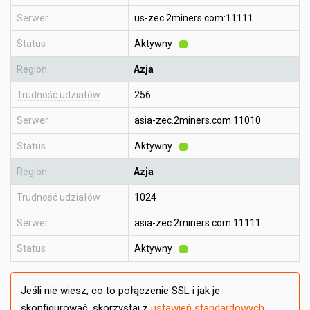
Serwer
us-zec.2miners.com:11111
Status
Aktywny
Region
Azja
Trudność udziałów
256
Serwer
asia-zec.2miners.com:11010
Status
Aktywny
Region
Azja
Trudność udziałów
1024
Serwer
asia-zec.2miners.com:11111
Status
Aktywny
Jeśli nie wiesz, co to połączenie SSL i jak je
skonfigurować, skorzystaj z
ustawień standardowych