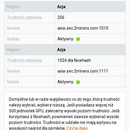
Region
Azja
Trudność udziałów
256
Serwer
asia-zec.2miners.com:1010
Status
Aktywny
Region
Azja
Trudność udziałów
1024 dla Nicehash
Serwer
asia-zec.2miners.com:1111
Status
Aktywny
Domyślnie lub w razie wątpliwości co do tego, którą trudność
należy wybrać, wybierz niższą. Jeśli posiadasz więcej niż
500 jednostek GPU, zalecamy wysoki poziom trudności. Jeśli
korzystasz z Nicehash, powinieneś zawsze wybierać wysoki
poziom trudności. Trudności w udziale nie mają wpływu na
wysokość nagród dla górników.
Czytaj dalej
.