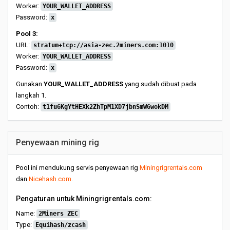
Worker:
YOUR_WALLET_ADDRESS
Password:
x
Pool 3:
URL:
stratum+tcp://asia-zec.2miners.com:1010
Worker:
YOUR_WALLET_ADDRESS
Password:
x
Gunakan
YOUR_WALLET_ADDRESS
yang sudah dibuat pada
langkah 1.
Contoh:
t1fu6KgYtHEXk2ZhTpM1XD7jbnSmW6wokDM
Penyewaan mining rig
Pool ini mendukung servis penyewaan rig
Miningrigrentals.com
dan
Nicehash.com
.
Pengaturan untuk Miningrigrentals.com:
Name:
2Miners ZEC
Type:
Equihash/zcash