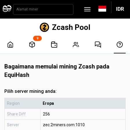
IDR
Zcash Pool
9
Bagaimana memulai mining Zcash pada
EquiHash
Pilih server mining anda:
Region
Eropa
Share Diff
256
Server
zec.2miners.com:1010