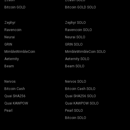
Zcash
Zcash SOLO
Bitcoin GOLD
Bitcoin GOLD SOLO
Zephyr
Zephyr SOLO
Ravencoin
Ravencoin SOLO
Neurai
Neurai SOLO
GRIN
GRIN SOLO
MimbleWimbleCoin
MimbleWimbleCoin SOLO
Aeternity
Aeternity SOLO
Beam
Beam SOLO
Nervos
Nervos SOLO
Bitcoin Cash
Bitcoin Cash SOLO
Quai SHA256
Quai SHA256 SOLO
Quai KAWPOW
Quai KAWPOW SOLO
Pearl
Pearl SOLO
Bitcoin SOLO