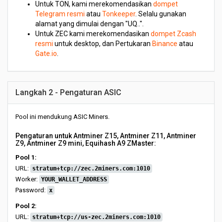
Untuk TON, kami merekomendasikan
dompet
Telegram resmi
atau
Tonkeeper
. Selalu gunakan
alamat yang dimulai dengan "UQ..".
Untuk ZEC kami merekomendasikan
dompet Zcash
resmi
untuk desktop, dan Pertukaran
Binance
atau
Gate.io
.
Langkah 2 - Pengaturan ASIC
Pool ini mendukung ASIC Miners.
Pengaturan untuk Antminer Z15, Antminer Z11, Antminer
Z9, Antminer Z9 mini, Equihash A9 ZMaster:
Pool 1:
URL:
stratum+tcp://zec.2miners.com:1010
Worker:
YOUR_WALLET_ADDRESS
Password:
x
Pool 2:
URL:
stratum+tcp://us-zec.2miners.com:1010