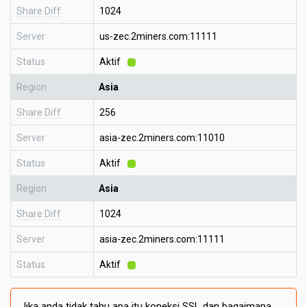
Share Diff
1024
Server
us-zec.2miners.com:11111
Status
Aktif
Region
Asia
Share Diff
256
Server
asia-zec.2miners.com:11010
Status
Aktif
Region
Asia
Share Diff
1024
Server
asia-zec.2miners.com:11111
Status
Aktif
Jika anda tidak tahu apa itu koneksi SSL dan bagaimana