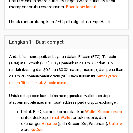
untuk memilih share difficulty tinggi. Share difficulty tidak
mempengaruhi reward miner.
Baca lebih lanjut
.
Untuk menambang koin ZEC, pilih algoritma: EquiHash
Langkah 1 - Buat dompet
Anda bisa mendapatkan bayaran dalam Bitcoin (BTC), Toncoin
(TON) atau Zcash (ZEC). Biaya penarikan dalam BTC dan TON
rendah (kurang dari $0.2 dan $0.02 masing-masing), dan penarikan
dalam ZEC benar-benar gratis ($0). Baca tulisan ini
Pembayaran
dalam Bitcoin untuk Altcoin mining
.
Untuk setiap coin kamu bisa menggunakan wallet desktop
ataupun mobile atau membuat address pada crypto exchanger.
Untuk BTC, kami rekomendasikan
Wallet Bitcoin resmi
untuk desktop,
Trust Wallet
untuk mobile, dan
exchanger
Binance
(pilih Bitcoin SegWit chain),
Gate.io
atau
KuCoin
.