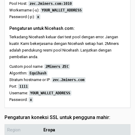
Pool Host:
zec.2miners.com:1010
Workername (-u):
YOUR_WALLET_ADDRESS
Password (-p):
x
Pengaturan untuk Nicehash.com:
Terkadang Nicehash keluar dari test pool dengan error. Jangan
kuatir. Kami bekerjasama dengan Nicehash setiap hari. 2Miners
adalah pendukung resmi pool Nicehash. Lanjutkan dengan
pembelian anda.
Custom pool name:
2Miners ZEC
Algorithm:
Equihash
Stratum hostname or IP:
zec.2miners.com
Port:
1111
Username:
YOUR_WALLET_ADDRESS
Password:
x
Pengaturan koneksi SSL untuk pengguna mahir:
Region
Eropa