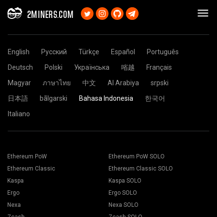
2MINERS.COM
English
Русский
Türkçe
Español
Português
Deutsch
Polski
Українська
㗂越
Français
Magyar
ภาษาไทย
中文
Al Arabiya
srpski
日本語
bãlgarski
Bahasa Indonesia
한국어
Italiano
Ethereum PoW
Ethereum PoW SOLO
Ethereum Classic
Ethereum Classic SOLO
Kaspa
Kaspa SOLO
Ergo
Ergo SOLO
Nexa
Nexa SOLO