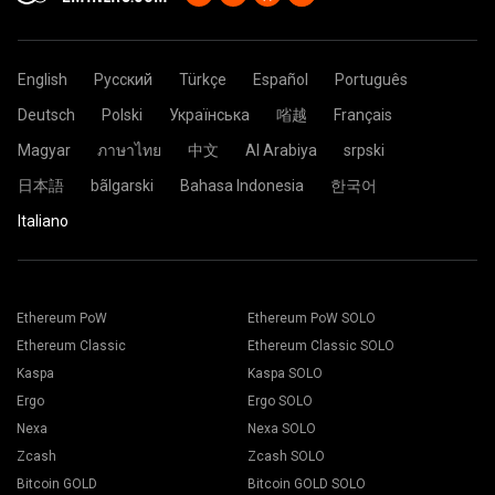
English
Русский
Türkçe
Español
Português
Deutsch
Polski
Українська
㗂越
Français
Magyar
ภาษาไทย
中文
Al Arabiya
srpski
日本語
bãlgarski
Bahasa Indonesia
한국어
Italiano
Ethereum PoW
Ethereum PoW SOLO
Ethereum Classic
Ethereum Classic SOLO
Kaspa
Kaspa SOLO
Ergo
Ergo SOLO
Nexa
Nexa SOLO
Zcash
Zcash SOLO
Bitcoin GOLD
Bitcoin GOLD SOLO