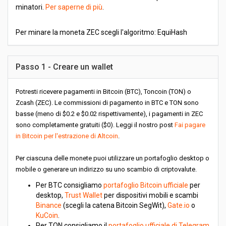
minatori.
Per saperne di più
.
Per minare la moneta ZEC scegli l'algoritmo: EquiHash
Passo 1 - Creare un wallet
Potresti ricevere pagamenti in Bitcoin (BTC), Toncoin (TON) o
Zcash (ZEC). Le commissioni di pagamento in BTC e TON sono
basse (meno di $0.2 e $0.02 rispettivamente), i pagamenti in ZEC
sono completamente gratuiti ($0). Leggi il nostro post
Fai pagare
in Bitcoin per l'estrazione di Altcoin
.
Per ciascuna delle monete puoi utilizzare un portafoglio desktop o
mobile o generare un indirizzo su uno scambio di criptovalute.
Per BTC consigliamo
portafoglio Bitcoin ufficiale
per
desktop,
Trust Wallet
per dispositivi mobili e scambi
Binance
(scegli la catena Bitcoin SegWit),
Gate.io
o
KuCoin
.
Per TON consigliamo il
portafoglio ufficiale di Telegram