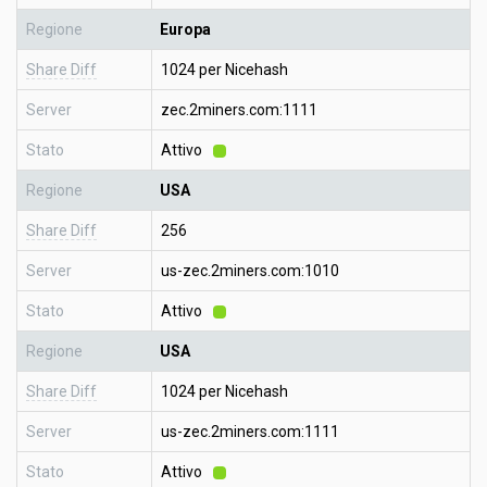
Regione
Europa
Share Diff
1024 per Nicehash
Server
zec.2miners.com:1111
Stato
Attivo
Regione
USA
Share Diff
256
Server
us-zec.2miners.com:1010
Stato
Attivo
Regione
USA
Share Diff
1024 per Nicehash
Server
us-zec.2miners.com:1111
Stato
Attivo