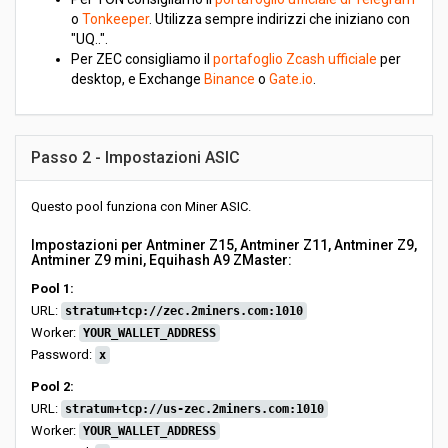
o
Tonkeeper
. Utilizza sempre indirizzi che iniziano con
"UQ..".
Per ZEC consigliamo il
portafoglio Zcash ufficiale
per
desktop, e Exchange
Binance
o
Gate.io
.
Passo 2 - Impostazioni ASIC
Questo pool funziona con Miner ASIC.
Impostazioni per Antminer Z15, Antminer Z11, Antminer Z9,
Antminer Z9 mini, Equihash A9 ZMaster:
Pool 1:
URL:
stratum+tcp://zec.2miners.com:1010
Worker:
YOUR_WALLET_ADDRESS
Password:
x
Pool 2:
URL:
stratum+tcp://us-zec.2miners.com:1010
Worker:
YOUR_WALLET_ADDRESS