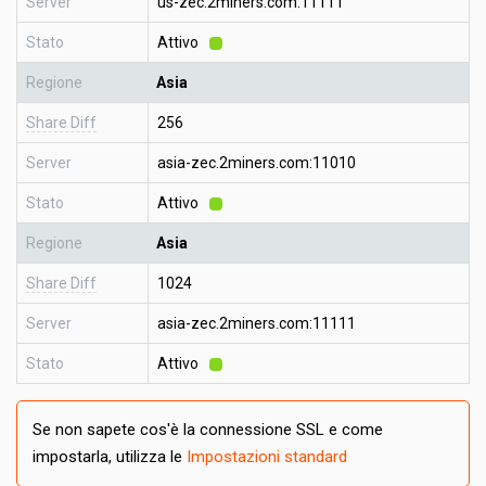
Server
us-zec.2miners.com:11111
Stato
Attivo
Regione
Asia
Share Diff
256
Server
asia-zec.2miners.com:11010
Stato
Attivo
Regione
Asia
Share Diff
1024
Server
asia-zec.2miners.com:11111
Stato
Attivo
Se non sapete cos'è la connessione SSL e come
impostarla, utilizza le
Impostazioni standard