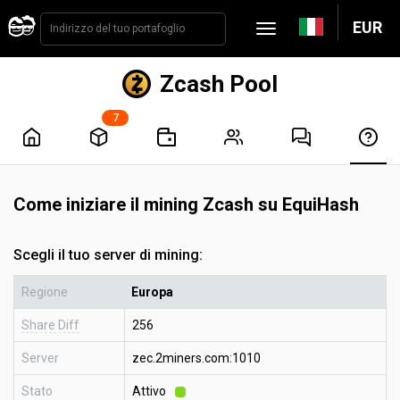
EUR
Zcash Pool
7
Come iniziare il mining Zcash su EquiHash
Scegli il tuo server di mining:
Regione
Europa
Share Diff
256
Server
zec.2miners.com:1010
Stato
Attivo