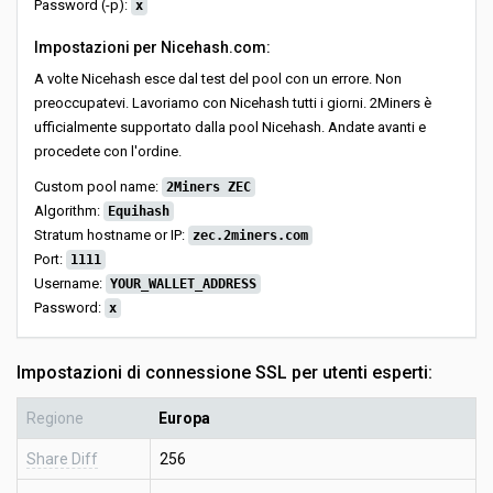
Password (-p):
x
Impostazioni per Nicehash.com:
A volte Nicehash esce dal test del pool con un errore. Non
preoccupatevi. Lavoriamo con Nicehash tutti i giorni. 2Miners è
ufficialmente supportato dalla pool Nicehash. Andate avanti e
procedete con l'ordine.
Custom pool name:
2Miners ZEC
Algorithm:
Equihash
Stratum hostname or IP:
zec.2miners.com
Port:
1111
Username:
YOUR_WALLET_ADDRESS
Password:
x
Impostazioni di connessione SSL per utenti esperti:
Regione
Europa
Share Diff
256