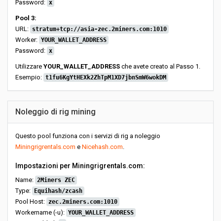
Password:
x
Pool 3:
URL:
stratum+tcp://asia-zec.2miners.com:1010
Worker:
YOUR_WALLET_ADDRESS
Password:
x
Utilizzare
YOUR_WALLET_ADDRESS
che avete creato al Passo 1.
Esempio:
t1fu6KgYtHEXk2ZhTpM1XD7jbnSmW6wokDM
Noleggio di rig mining
Questo pool funziona con i servizi di rig a noleggio
Miningrigrentals.com
e
Nicehash.com
.
Impostazioni per Miningrigrentals.com:
Name:
2Miners ZEC
Type:
Equihash/zcash
Pool Host:
zec.2miners.com:1010
Workername (-u):
YOUR_WALLET_ADDRESS