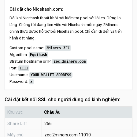
Cài đặt cho Nicehash.com:
Đôi khi Nicehash thoát khỏi bài kiểm tra pool với lỗi en. Đừng lo
lắng. Chúng tôi đang làm việc với Nicehash mỗi ngày. 2Miners
chính thức được hỗ trợ bởi Nicehash pool. Chỉ cần đi đến và tiến
hành đặt hàng.
Custom pool name:
2Miners ZEC
Algorithm:
Equihash
Stratum hostname or IP:
zec.2miners.com
Port:
1111
Username:
YOUR_WALLET_ADDRESS
Password:
x
Cài đặt kết nối SSL cho người dùng có kinh nghiệm:
Khu vực
Châu Âu
Share Diff
256
Máy chủ
zec.2miners.com:11010