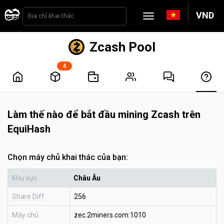
VND
Zcash Pool
4
Làm thế nào để bắt đầu mining Zcash trên
EquiHash
Chọn máy chủ khai thác của bạn:
Khu vực
Châu Âu
Share Diff
256
Máy chủ
zec.2miners.com:1010