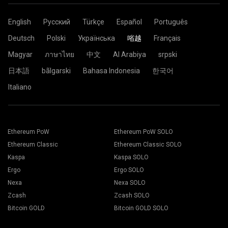
English
Русский
Türkçe
Español
Português
Deutsch
Polski
Українська
㗂越
Français
Magyar
ภาษาไทย
中文
Al Arabiya
srpski
日本語
bãlgarski
Bahasa Indonesia
한국어
Italiano
Ethereum PoW
Ethereum PoW SOLO
Ethereum Classic
Ethereum Classic SOLO
Kaspa
Kaspa SOLO
Ergo
Ergo SOLO
Nexa
Nexa SOLO
Zcash
Zcash SOLO
Bitcoin GOLD
Bitcoin GOLD SOLO