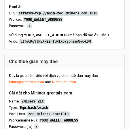
Pool 3:
URL:
stratum+tcp://asia-zec.2miners.com:1010
Worker:
YOUR_WALLET_ADDRESS
Password:
x
Sử dụng
YOUR_WALLET_ADDRESS
mà bạn đã tạo ở Bước 1.
Ví dụ:
t1fu6KgYtHEXk2ZhTpM1XD7jbnSmW6wokDM
Cho thuê giàn máy đào
Đây là pool làm việc với dịch vụ cho thuê dàn máy đào
Miningrigrentals.com
and
Nicehash.com
.
Cài dặt cho Miningrigrentals.com:
Name:
2Miners ZEC
Type:
Equihash/zcash
Pool Host:
zec.2miners.com:1010
Workername (-u):
YOUR_WALLET_ADDRESS
Password (-p):
x