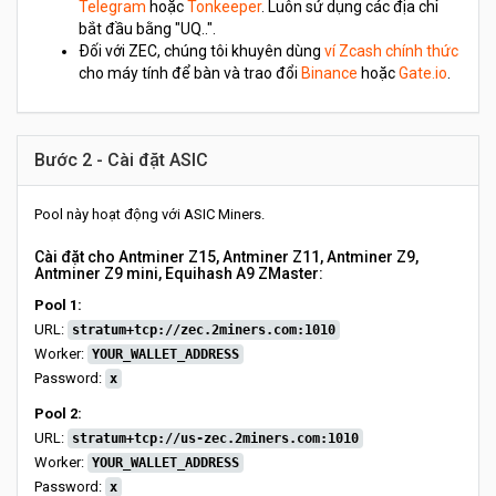
Telegram
hoặc
Tonkeeper
. Luôn sử dụng các địa chỉ
bắt đầu bằng "UQ..".
Đối với ZEC, chúng tôi khuyên dùng
ví Zcash chính thức
cho máy tính để bàn và trao đổi
Binance
hoặc
Gate.io
.
Bước 2 - Cài đặt ASIC
Pool này hoạt động với ASIC Miners.
Cài đặt cho Antminer Z15, Antminer Z11, Antminer Z9,
Antminer Z9 mini, Equihash A9 ZMaster:
Pool 1:
URL:
stratum+tcp://zec.2miners.com:1010
Worker:
YOUR_WALLET_ADDRESS
Password:
x
Pool 2:
URL:
stratum+tcp://us-zec.2miners.com:1010
Worker:
YOUR_WALLET_ADDRESS
Password:
x