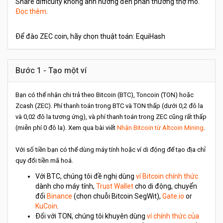
Share difficulty không ảnh hưởng đến phần thưởng thợ mỏ.
Đọc thêm
.
Để đào ZEC coin, hãy chọn thuật toán: EquiHash
Bước 1 - Tạo một ví
Bạn có thể nhận chi trả theo Bitcoin (BTC), Toncoin (TON) hoặc
Zcash (ZEC). Phí thanh toán trong BTC và TON thấp (dưới 0,2 đô la
và 0,02 đô la tương ứng), và phí thanh toán trong ZEC cũng rất thấp
(miễn phí 0 đô la). Xem qua bài viết
Nhận Bitcoin từ Altcoin Mining
.
Với số tiền bạn có thể dùng máy tính hoặc ví di động để tạo địa chỉ
quy đổi tiền mã hoá.
Với BTC, chúng tôi đề nghị dùng
ví Bitcoin chính thức
dành cho máy tính,
Trust Wallet
cho di động, chuyển
đổi
Binance
(chọn chuỗi Bitcoin SegWit),
Gate.io
or
KuCoin
.
Đối với TON, chúng tôi khuyên dùng
ví chính thức của